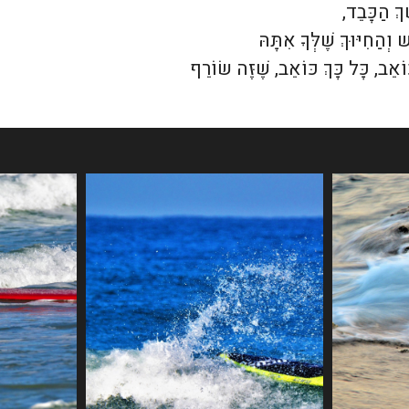
ךְ הַכָּבֵד,
וְהַחִיּוּךְ שֶׁלְּךָ אִתָּהּ
וֹאֵב, כָּל כָּךְ כּוֹאֵב, שֶׁזֶּה שׂוֹרֵף