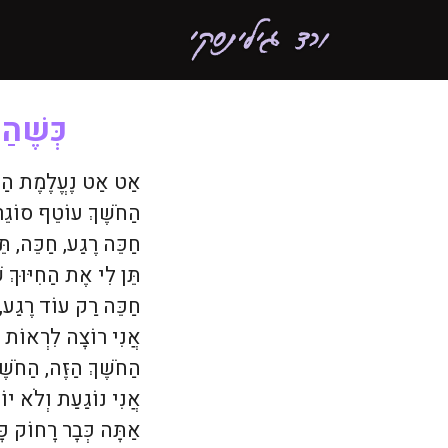
כְּשֶׁהַ
אַט אַט נֶעֱלֶמֶת הַשּ
הַחֹשֶׁךְ עוֹטֵף סוֹגֵר
חַכֵּה רֶגַע, חַכֵּה, תֵּ
תֵּן לִי אֶת הַחִיּוּךְ שׁ
חַכֵּה רַק עוֹד רֶגַע, א
אֲנִי רוֹצָה לִרְאוֹת א
הַחֹשֶׁךְ הַזֶּה, הַחֹשׁ
אֲנִי נוֹגַעַת וְלֹא יו
אַתָּה כְּבָר רָחוֹק כָּ