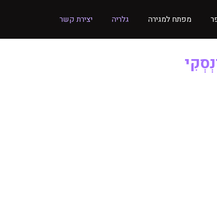
ר
מפתח למגירה
גלריה
יצירת קשר
נְסְקִי