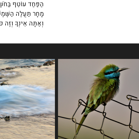
הַפַּחַד עוֹטֵף בַּחֹשֶׁ
מָחָר תַּעֲלֶה הַשֶּׁמֶשׁ 
וְאַתָּה אֵינְךָ וְזֶה כּ