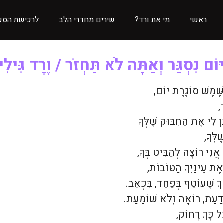
ראשי
מי את ורד?
שירים מחדרי הלב
לרכישת הספ
יּוֹם נִסְגַּר וְאַתָּה לֹא תַּחְזֹר / וֶרֶד גִּילִי
ֶׁמֶשׁ סוֹגֶרֶת יוֹם,
,
ן לִי אֶת הַחִבּוּק שֶׁלְּךָ
ֶלְּךָ,
ֲנִי רוֹצָה לְהַבִּיט בְּךָ,
ֶת עֵינַיִךְ הַטּוֹבוֹת,
ֶךְ שֶׁעוֹטֵף בְּפַחַד, בִּכְאֵב.
ֹדַעַת, רוֹאָה וְלֹא שׁוֹמַעַת.
ל כָּךְ רָחוֹק,