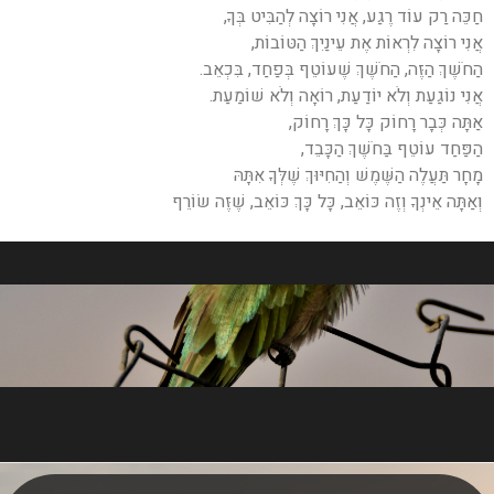
חַכֵּה רַק עוֹד רֶגַע, אֲנִי רוֹצָה לְהַבִּיט בְּךָ,
אֲנִי רוֹצָה לִרְאוֹת אֶת עֵינַיִךְ הַטּוֹבוֹת,
הַחֹשֶׁךְ הַזֶּה, הַחֹשֶׁךְ שֶׁעוֹטֵף בְּפַחַד, בִּכְאֵב.
אֲנִי נוֹגַעַת וְלֹא יוֹדַעַת, רוֹאָה וְלֹא שׁוֹמַעַת.
אַתָּה כְּבָר רָחוֹק כָּל כָּךְ רָחוֹק,
הַפַּחַד עוֹטֵף בַּחֹשֶׁךְ הַכָּבֵד,
מָחָר תַּעֲלֶה הַשֶּׁמֶשׁ וְהַחִיּוּךְ שֶׁלְּךָ אִתָּהּ
וְאַתָּה אֵינְךָ וְזֶה כּוֹאֵב, כָּל כָּךְ כּוֹאֵב, שֶׁזֶּה שׂוֹרֵף