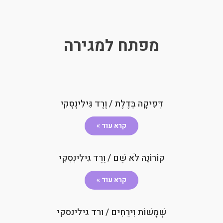
מפתח למגירה
דְּפִיקָה בְּדֶלֶת / וֶרֶד גִּילִינְסְקִי
קרא עוד »
קוֹרוֹנָה לֹא שֶׁם / וֶרֶד גִּילִינְסְקִי
קרא עוד »
שְׁמָשׁוֹת וִירֵחִים / ורד גילינסקי