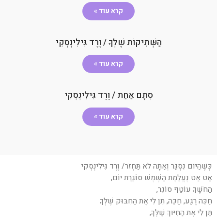
קרא עוד »
הַשְּׁתִיקוֹת שֶׁלְּךָ / וֶרֶד גִּילִינְסְקִי
קרא עוד »
​​​​​​​​​​​​​​​​​​​​​​​​​​​​​​​​​​סְתָם אַחַת / וֶרֶד גִּילִינְסְקִי
קרא עוד »
כְּשֶׁהַיּוֹם נִסְגַּר וְאַתָּה לֹא תַּחְזֹר/ וֶרֶד גִּילִינְסְקִי
אַט אַט נֶעֱלֶמֶת הַשֶּׁמֶשׁ סוֹגֶרֶת יוֹם,
הַחֹשֶׁךְ עוֹטֵף סוֹגֵר,
חַכֵּה רֶגַע, חַכֵּה, תֵּן לִי אֶת הַחִבּוּק שֶׁלְּךָ
תֵּן לִי אֶת הַחִיּוּךְ שֶׁלְּךָ,