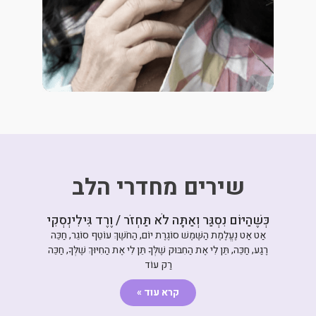
שירים מחדרי הלב
כְּשֶׁהַיּוֹם נִסְגַּר וְאַתָּה לֹא תַּחְזֹר / וֶרֶד גִּילִינְסְקִי
אַט אַט נֶעֱלֶמֶת הַשֶּׁמֶשׁ סוֹגֶרֶת יוֹם, הַחֹשֶׁךְ עוֹטֵף סוֹגֵר, חַכֵּה
רֶגַע, חַכֵּה, תֵּן לִי אֶת הַחִבּוּק שֶׁלְּךָ תֵּן לִי אֶת הַחִיּוּךְ שֶׁלְּךָ, חַכֵּה
רַק עוֹד
קרא עוד »