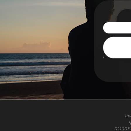
שור
ף
ינסטגרם